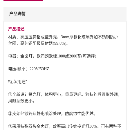
产品详情
产品描述
材质：高压压铸铝成型外壳，3mm厚钢化玻璃外加不锈钢防护
丝网，高纯铝阳极反射器(99.8%)。
电器：金卤灯，欧司朗欧标1000或2000瓦(可选择)
电压/频率：220V/50HZ
特点/用途：
①全新设计投光灯，体积更小，重量更轻。独特的椭圆形外观，
风阻系数更小。
②支架经镀锌及静电喷涂处理，防腐蚀性能优越。
③采用特殊双头金卤灯，效率高出传统投光灯30%。可有两种不