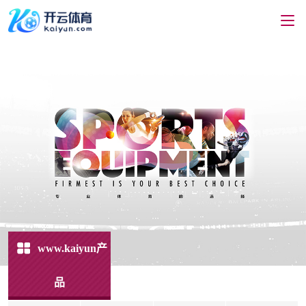
www.kaiyun产
品