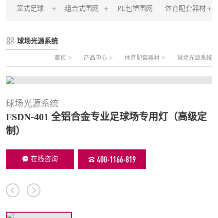
笼式足球
组合式围网
PE包塑围网
体育配套器材
FLZ-A 双夹丝笼式足球
圆管组合式围网
球场光源系统
FLZ-B 夹芯板笼式足球
方管组合式围网
>
>
>
首页
产品中心
体育配套器材
球场光源系统
FLZ-C 半格栅笼式足球
片装组合式围网
FLZ-D PE包塑笼式足球
球场光源系统
FSDN-401 全铝合金专业足球场专用灯（高级定
制）
400-1166-819
在线咨询