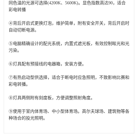
同色温的光源可选择(4200K、5600K)。显色指数高达90，适合
彩电转播
④背后开启式更换灯泡，维护简单，附有安全开关，背后开启时
自动切断电源。
⑤电脑精确设计的配光系统，内置式遮光板，有效控制眩光和光
污染。
⑥灯具配有预接线的电器箱，安装方便。
⑦有热启动型供选择，适合于断电时应急照明，不致影响比赛和
彩电转播。
⑧灯具两侧附有刻度板，方便调整照射角度。
⑨使用于室内体育场、中小型体育场。高尔夫球场、建筑物等各
种场合的投光照明。