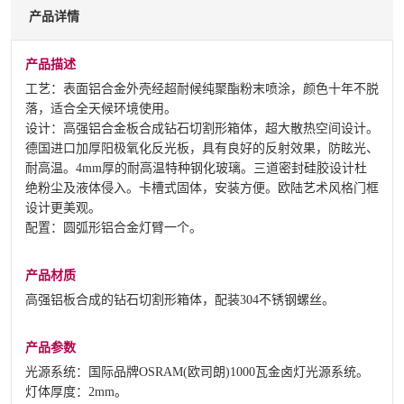
产品详情
产品描述
工艺：表面铝合金外壳经超耐候纯聚酯粉末喷涂，颜色十年不脱
落，适合全天候环境使用。
设计：高强铝合金板合成钻石切割形箱体，超大散热空间设计。
德国进口加厚阳极氧化反光板，具有良好的反射效果，防眩光、
耐高温。4mm厚的耐高温特种钢化玻璃。三道密封硅胶设计杜
绝粉尘及液体侵入。卡槽式固体，安装方便。欧陆艺术风格门框
设计更美观。
配置：圆弧形铝合金灯臂一个。
产品材质
高强铝板合成的钻石切割形箱体，配装304不锈钢螺丝。
产品参数
光源系统：国际品牌OSRAM(欧司朗)1000瓦金卤灯光源系统。
灯体厚度：2mm。