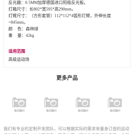
反光器：0.5MM加厚德国进口阳极反光板。
灯箱尺寸：长802*宽595*高290mm。
灯臂尺寸：（方形套管）112*112*4弧形灯臂，外伸长度
=845mm。
颜 色：森林绿
重 量：42kg
适用范围
高级运动场
更多产品
FSDN-401 全
FYD-400铝合
FYD-1000铝合
铝合金专业足
FD-027A运动
金压铸灯具
金压铸灯具
球场专用灯
场专业灯具
（直泡）
（圆泡）
（高级定制）
我们有专业的定制开发团队，可以根据实际的需求来量身订造的运动