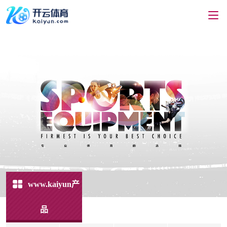
www.kaiyun产
品