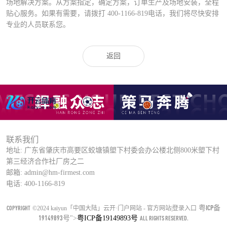
场地解决方案。从方案指定，确定方案，订单生产及场地安装，全程
贴心服务。如果有需要，请拨打
400-1166-819
电话，我们将尽快安排
专业的人员联系您。
返回
联系我们
地址: 广东省肇庆市高要区蛟塘镇塱下村委会办公楼北侧800米塱下村
第三经济合作社厂房之二
邮箱: admin@hm-firmest.com
电话: 400-1166-819
粤ICP备
COPYRIGHT
©2024 kaiyun「中国大陆」云开·门户网站 - 官方网站|登录入口
19149893号
">
粤ICP备19149893号
ALL RIGHTS RESERVED.