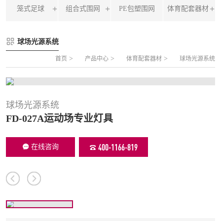
笼式足球
组合式围网
PE包塑围网
体育配套器材
FLZ-A 双夹丝笼式足球
圆管组合式围网
球场光源系统
FLZ-B 夹芯板笼式足球
方管组合式围网
>
>
>
首页
产品中心
体育配套器材
球场光源系统
FLZ-C 半格栅笼式足球
片装组合式围网
FLZ-D PE包塑笼式足球
球场光源系统
FD-027A运动场专业灯具
400-1166-819
在线咨询