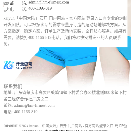
admin@hm-firmest.com
邮 箱:
400-1166-819
电 话:
kaiyun「中国大陆」云开·门户网站 - 官方网站|登录入口有专业的定制
开发团队，可以根据实际的需求来量身订造的运动场地解决方案。从
方案指定，确定方案，订单生产及场地安装，全程贴心服务。如果有
需要，请拨打400-1166-819电话，我们将尽快安排专业的人员联系
您。
联系我们
地址: 广东省肇庆市高要区蛟塘镇塱下村委会办公楼北侧800米塱下村
第三经济合作社厂房之二
邮箱: admin@hm-firmest.com
电话: 400-1166-819
粤ICP备
COPYRIGHT
©2024 kaiyun「中国大陆」云开·门户网站 - 官方网站|登录入口