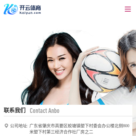
Contact Anbo
联系我们
公司地址:
广东省肇庆市高要区蛟塘镇塱下村委会办公楼北侧800
米塱下村第三经济合作社厂房之二