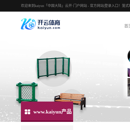
欢迎来到kaiyun「中国大陆」云开·门户网站 - 官方网站|登录入口
首
www.kaiyun产品