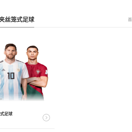
 双夹丝笼式足球
首
笼式足球