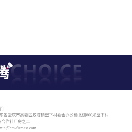
们
广东省肇庆市高要区蛟塘镇塱下村委会办公楼北侧800米塱下村
济合作社厂房之二
in@hm-firmest.com