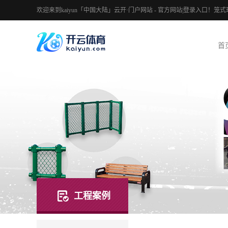
欢迎来到kaiyun「中国大陆」云开·门户网站 - 官方网站|登录入口
首
工程案例