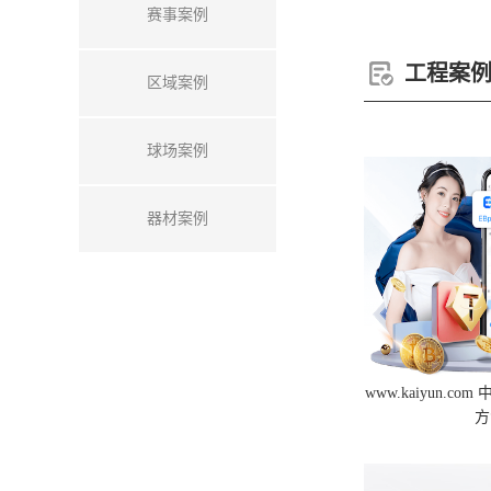
赛事案例
工程案
区域案例
球场案例
器材案例
www.kaiyun.c
方