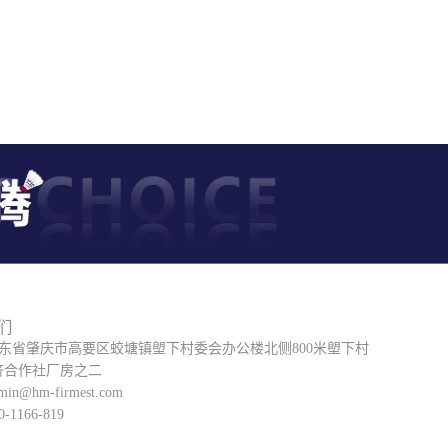
们
广东省肇庆市高要区蛟塘镇塱下村委会办公楼北侧800米塱下村
济合作社厂房之二
in@hm-firmest.com
-1166-819