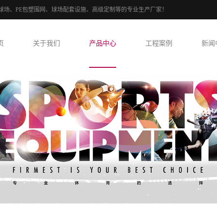
！笼式球场、PE包塑围网、球场配套设施、高级定制等的专业生产厂家！
页
关于我们
产品中心
工程案例
新闻