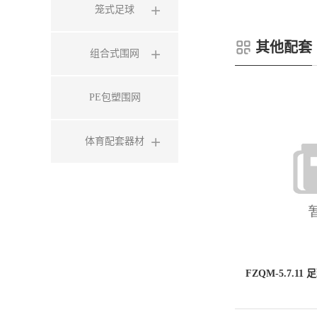
笼式足球
其他配套
组合式围网
PE包塑围网
体育配套器材
FZQM-5.7.11