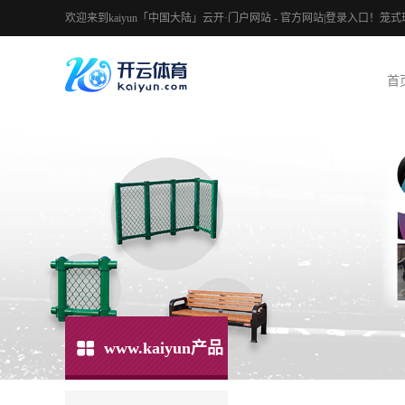
欢迎来到kaiyun「中国大陆」云开·门户网站 - 官方网站|登录入口
首
www.kaiyun产品