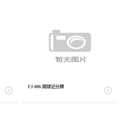
FJ-006 网球记分牌