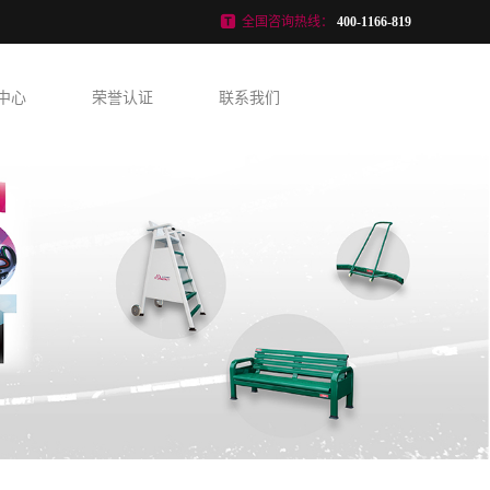
全国咨询热线：
400-1166-819
中心
荣誉认证
联系我们