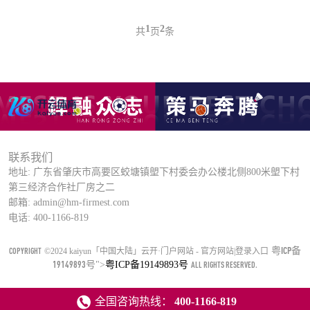
1
2
共
页
条
联系我们
地址: 广东省肇庆市高要区蛟塘镇塱下村委会办公楼北侧800米塱下村
第三经济合作社厂房之二
邮箱: admin@hm-firmest.com
电话: 400-1166-819
粤ICP备
COPYRIGHT
©2024 kaiyun「中国大陆」云开·门户网站 - 官方网站|登录入口
19149893号
">
粤ICP备19149893号
ALL RIGHTS RESERVED.
全国咨询热线：
400-1166-819