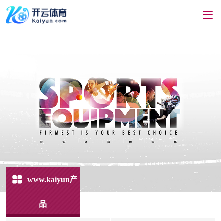
www.kaiyun产
品