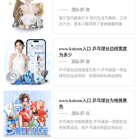
2026-07-30
客厅室内健身打卡 现代生活节奏快，工作
压力大，很多人都忽视了身体健康的重要
性。然而，近年来，室内健身逐渐成为人
们追求健康生活方式的选择。而在居家环
境中，
www.kaiyun入口 乒乓球台边线宽度
为多少
2026-07-30
乒乓球台边线宽度为多少 乒乓球是一项全
球性的运动项目，其规则和标准由国际乒
乓球联合会（ITTF）制定和管理。在乒乓
球比赛中，乒乓球台的边线起着非常重要
的
www.kaiyun入口 乒乓球台为啥换黑
色
2026-07-24
乒乓球台为啥换黑色 乒乓球是一项受欢迎
的体育运动，而乒乓球台则是这项运动中
不可或缺的器材之一。近年来，人们可能