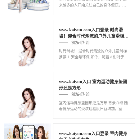
来越多的人开始关注自己的身体健康。而
室内健身泡泡操作为一种新兴的健身方
式，得到了越来越多人的喜爱和追捧。 什
么是室
www.kaiyun.com入口登录 时尚滑
坡！迎合时代潮流的户外儿童滑梯踏
2026-07-20
步推荐
时尚滑坡！ 迎合时代潮流的户外儿童滑梯
推荐 1. 安全与环保 如今，随着人们对于环
保问题的关注度提高，越来越多的家长开
始寻求那些与自然环境和谐相处的玩具
www.kaiyun入口 室内运动健身垫圆
形还是方形
2026-07-20
室内运动健身垫圆形还是方形 背景介绍 随
着健身运动的受欢迎程度日益增加，室内
运动健身垫的选择也变得越来越重要。其
中一个争议焦点就是：应该选择圆形的健
身垫
www.kaiyun.com入口登录 室内健身