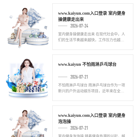
注意到乒乓球台的颜色发生了一些变化，
从传统
www.kaiyun.com入口登录 室内健身
操健康走出来
2026-07-24
室内健身操健康走出来 在现代社会中，人
们的生活节奏越来越快，工作压力也越来
越大。由于时间紧张和缺乏户外活动的机
会，很多人常常无法进行足够的运动来健
身。然
www.kaiyun 不怕雨淋乒乓球台
2026-07-21
不怕雨淋乒乓球台 雨淋乒乓球台作为一项
新兴的户外运动娱乐项目，近年来在全国
范围内兴起。乒乓球爱好者们纷纷加入到
这个热潮中，不惧风雨，享受运动的乐
趣。他们
www.kaiyun.com入口登录 室内健身
泡泡操
2026-07-21
室内健身泡泡操 随着健身热潮的兴起，越