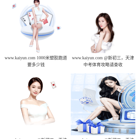
www.kaiyun.com 1000米塑胶跑道
www.kaiyun.com @新初三，天津
要多少钱
中考体育攻略请查收