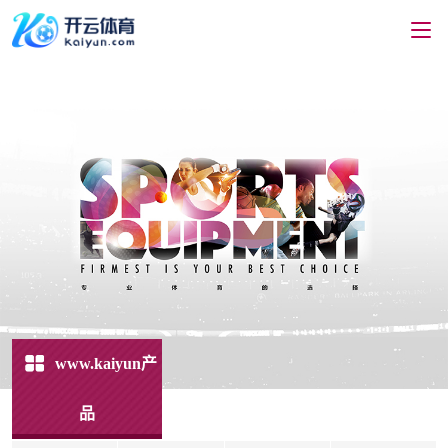
www.kaiyun产
品