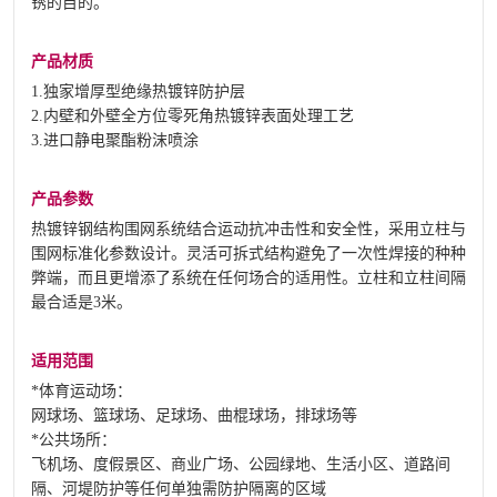
锈的目的。
产品材质
1.独家增厚型绝缘热镀锌防护层
2.内壁和外壁全方位零死角热镀锌表面处理工艺
3.进口静电聚酯粉沫喷涂
产品参数
热镀锌钢结构围网系统结合运动抗冲击性和安全性，采用立柱与
围网标准化参数设计。灵活可拆式结构避免了一次性焊接的种种
弊端，而且更增添了系统在任何场合的适用性。立柱和立柱间隔
最合适是3米。
适用范围
*体育运动场：
网球场、篮球场、足球场、曲棍球场，排球场等
*公共场所：
飞机场、度假景区、商业广场、公园绿地、生活小区、道路间
隔、河堤防护等任何单独需防护隔离的区域