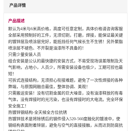
产品详情
产品描述
默认为4米与6米高价格，高度可任意定制，具体价格请咨询客服
全部采用预制好的工件，无须切割，打磨，焊接，能保证最关键
的镀锌层及喷涂层完好，能抵挡任何气候长生不生锈！另外聚脂
喷涂层不褪色、不开裂是油漆所不具备的！
只需少量安装人员
组合安装是公认的最快捷的安装方式，不易受现场误差限制及天
气影响，占地小，人员少，所需安装设备也极少，工期可控也最
短！
可拆式连接结构，无须担心衔接难题，避免了一次性焊接的各种
弊端，与原围网融合最佳，整体协调、美观！
只需搬运安装！没有切割金属的巨大噪音，没有油漆释放的有毒
气体，没有焊接时的光污染，也没有焊接时的大电流。完全环保
安全施工！
热镀锌钢结构-全天候全方位抗锈
热镀锌技术是将除锈后的钢件侵入520-560度融化的镀液中，使
钢结构表面附着锌层，避免与空气的直接接触，从而达到防腐抗