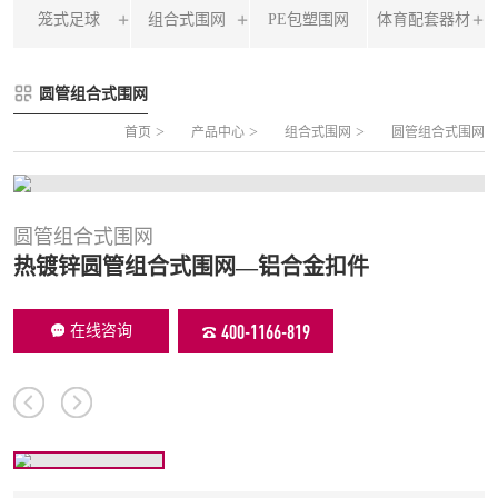
笼式足球
组合式围网
PE包塑围网
体育配套器材
FLZ-A 双夹丝笼式足球
圆管组合式围网
圆管组合式围网
FLZ-B 夹芯板笼式足球
方管组合式围网
>
>
>
首页
产品中心
组合式围网
圆管组合式围网
FLZ-C 半格栅笼式足球
片装组合式围网
FLZ-D PE包塑笼式足球
圆管组合式围网
热镀锌圆管组合式围网—铝合金扣件
400-1166-819
在线咨询