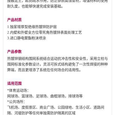
接触泥土，起到疏水作用，防止杂质腐蚀管材，增强材料的使用
耐久度，也能够快速完成安装基础。
产品材质
1.独家增厚型绝缘热镀锌防护层
2.内壁和外壁全方位零死角热镀锌表面处理工艺
3.进口静电聚酯粉沫喷涂
产品参数
热镀锌钢结构围网系统结合运动抗冲击性和安全性，采用立柱与
围网标准化参数设计。灵活可拆式结构避免了一次性焊接的种种
弊端，而且更增添了系统在任何场合的适用性。
适用范围
*体育运动场：
网球场、篮球场、足球场、曲棍球场，排球场等
*公共场所：
飞机场、度假景区、商业广场、公园绿地、生活小区、道路间
隔、河堤防护等任何单独需防护隔离的区域