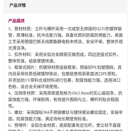
产品详情
产品描述
1、管材材质：立杆与横杆采用一次成型无焊接的Q235热镀锌钢
管，厚薄标准，抗冲击能力强，具备优质的防腐防锈能力，表面
工艺采用德国巴斯夫纯聚酯静电粉末喷涂，安全环保，整体外观
光滑洁净。
2、扣件材料：采用全铝合金精密压铸而成，四边连接式扣件，
整体性强，组装便捷快速。
3、框架式网片：热镀锌材质组装框架，预装好PE包塑围网，其
内径采用优质低碳镀锌铁丝，包塑层使用高密度进口PE原粒，
并添加抗UV原料合成材料进行包裹，耐腐蚀能力强，选用进口
色粉，适合全天候环境使用。
4、压网条材质：采用高密度规格为18x3.8mm的实心扁铝条，抗
腐蚀能力强，环保耐用，有效提升围网与立、横杆的贴合稳固
性。
5、螺丝：采用国标304不锈钢螺丝与镀锌尾钻螺丝固定，安装牢
固，防腐蚀能力强，满足场地长期使用标准。
6、预埋件：全铝合金材质，底部配备有定位杆，使立柱不直接