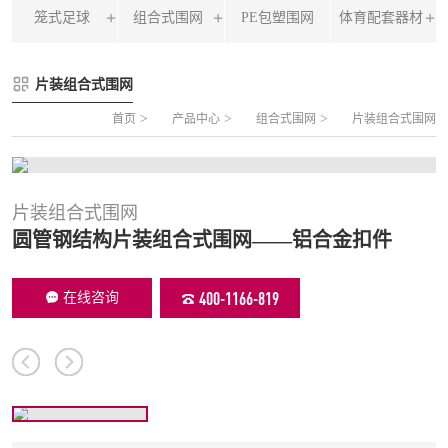
笼式足球
组合式围网
PE包塑围网
体育配套器材
FLZ-A 双夹丝笼式足球
圆管组合式围网
片装组合式围网
FLZ-B 夹芯板笼式足球
方管组合式围网
>
>
>
首页
产品中心
组合式围网
片装组合式围网
FLZ-C 半格栅笼式足球
片装组合式围网
FLZ-D PE包塑笼式足球
片装组合式围网
圆管钢结构片装组合式围网——铝合金扣件
400-1166-819
在线咨询