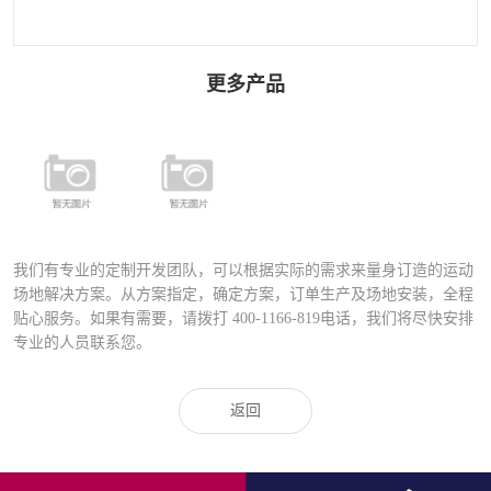
更多产品
全铝合金内嵌
圆管钢结构片
式片装围网
装组合式围网
——铝合金扣
——铝合金扣
件
件
我们有专业的定制开发团队，可以根据实际的需求来量身订造的运动
场地解决方案。从方案指定，确定方案，订单生产及场地安装，全程
贴心服务。如果有需要，请拨打
400-1166-819
电话，我们将尽快安排
专业的人员联系您。
返回