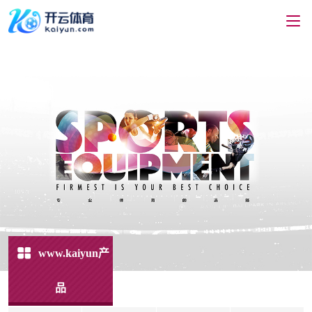
www.kaiyun产
品