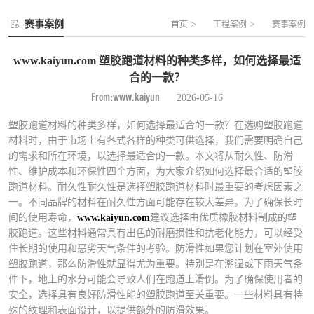
赛事案例
>
>
首页
工程案例
赛事案例
www.kaiyun.com 塑胶跑道材料的种类多样，如何选择最适
合的一款？
From:www.kaiyun
2026-05-16
塑胶跑道材料的种类多样，如何选择最适合的一款？在选购塑胶跑道
材料时，由于市场上有各式各样的种类可供选择，我们需要明确自己
的需求和所在环境，以选择最适合的一款。本文将从耐久性、防滑
性、维护成本和环保性四个方面，为大家介绍如何选择最合适的塑胶
跑道材料。耐久性耐久性是选择塑胶跑道材料时最重要的考虑因素之
一。不同品牌的材料在耐久性方面可能存在较大差异。为了确保长时
间的使用寿命，
www.kaiyun.com
建议选择由优质橡胶材料制成的塑
胶跑道。这些材料通常具有出色的耐磨损性和抗老化能力，可以经受
住长期的使用和恶劣天气条件的考验。防滑性如果您计划在室外使用
塑胶跑道，那么防滑性就显得尤为重要。特别是在潮湿或下雨天气条
件下，地上的水分可能会导致人们在跑道上滑倒。为了确保使用者的
安全，选择具有良好防滑性能的塑胶跑道至关重要。一些材料具有特
殊的纹理和表面设计，以提供额外的防滑效果。