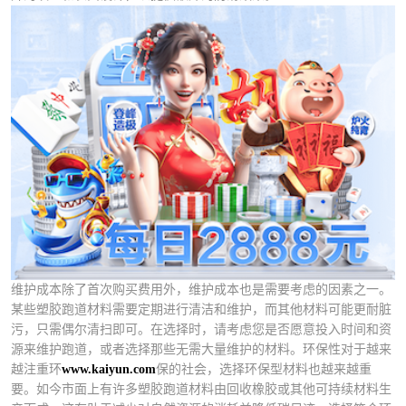
维护成本除了首次购买费用外，维护成本也是需要考虑的因素之一。
某些塑胶跑道材料需要定期进行清洁和维护，而其他材料可能更耐脏
污，只需偶尔清扫即可。在选择时，请考虑您是否愿意投入时间和资
源来维护跑道，或者选择那些无需大量维护的材料。环保性对于越来
越注重环
www.kaiyun.com
保的社会，选择环保型材料也越来越重
要。如今市面上有许多塑胶跑道材料由回收橡胶或其他可持续材料生